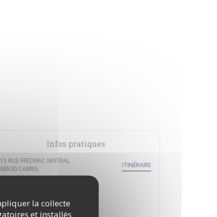
Infos pratiques
15 RUE FREDERIC MISTRAL
ITINÉRAIRE
((ouvre une nouvelle fenêtre))
06530 CABRIS
Métro
aucun
mpliquer la collecte
atoires et installés
Station de vélos