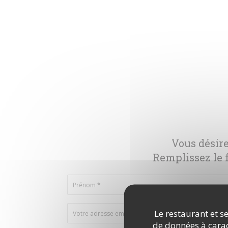
Vous désire
Remplissez le f
Le restaurant et se
de données à caract