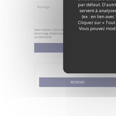
par défaut. D'autre
servent à analyse
(ex : en lien ave
Cliquez sur « Tout 
Vous pouvez modif
Selon l'article L.223-2 du code de la consommation, il est rappelé qu
démarchage téléphonique Bloctel :
bloctel.gouv.fr
. Pour plus d'info
confidentialité
.
Réservation
RÉSERVER