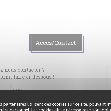
Accès/Contact
z nous contacter ?
ormulaire ci-dessous !
s partenaires utilisent des cookies sur ce site, pouvant i
ère personnel. Les cookies dits « nécessaires » sont oblig