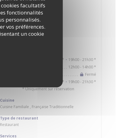
 cookies facultatifs
à proximité
es fonctionnalités
Bus
nus personnalisés.
à proximité
rer vos préférences.
ésentant un cookie
Parking
à Proximité
Horaires
12h00 - 14h00 *
19h00 - 21h30 *
Lun
-
Mar
•
12h00 - 14h00 *
Mercredi
Fermé
Jeudi
12h00 - 14h00 *
19h00 - 21h30 *
Ven
-
Dim
•
* Uniquement sur réservation
Cuisine
Cuisine Familiale , Française Traditionnelle
Type de restaurant
Restaurant
Services