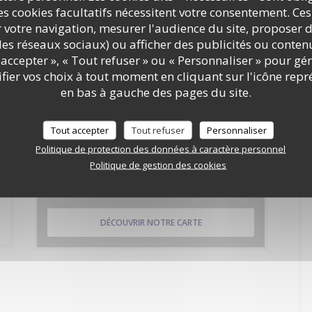
s cookies facultatifs nécessitent votre consentement. Ces
r votre navigation, mesurer l'audience du site, proposer d
c les réseaux sociaux) ou afficher des publicités ou conte
accepter », « Tout refuser » ou « Personnaliser » pour gé
ier vos choix à tout moment en cliquant sur l'icône repr
e le consommateur peut user de son droit à s'inscrire sur la liste d'opposition au
en bas à gauche des pages du site.
rmations sur le traitement de vos données, consultez notre
politique de
Tout accepter
Tout refuser
Personnaliser
Politique de protection des données à caractère personnel
Politique de gestion des cookies
Cartes & Menus
DÉCOUVRIR NOTRE CARTE