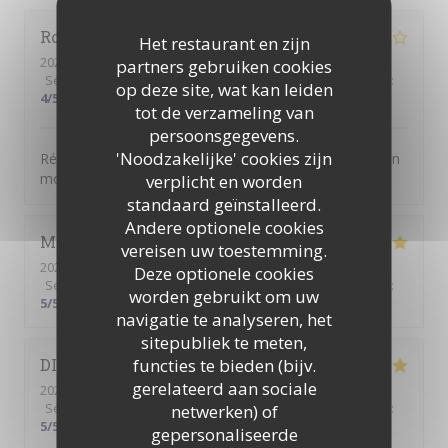
Romain
L
Het restaurant en zijn
2022-02-13
- 19:30 - Gasten 2
partners gebruiken cookies
Service
:
5
/5
Atmosfeer
:
4
/5
Keuken
:
5
/5
Kwaliteit / Prijs
:
op deze site, wat kan leiden
4
/5
tot de verzameling van
persoonsgegevens.
'Noodzakelijke' cookies zijn
Réservation pour menu st valentin , bonne cuisine , bon
moment et surtout excellent accueil !
verplicht en worden
standaard geïnstalleerd.
Andere optionele cookies
Marion
G
vereisen uw toestemming.
2022-01-24
- 12:30 - Gasten 5
Deze optionele cookies
Service
:
5
/5
Atmosfeer
:
5
/5
Keuken
:
5
/5
Kwaliteit / Prijs
:
worden gebruikt om uw
5
/5
navigatie te analyseren, het
sitepubliek te meten,
functies te bieden (bijv.
DIDIER
S
gerelateerd aan sociale
2022-01-07
- 19:15 - Gasten 2
Service
:
5
/5
Atmosfeer
netwerken) of
:
4
/5
Keuken
:
5
/5
Kwaliteit / Prijs
:
5
/5
gepersonaliseerde