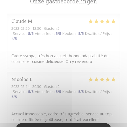
Onze gastbeoordelingen
Claude
M
2022-02-20
- 12:30 - Gasten 5
Service
:
5
/5
Atmosfeer
:
5
/5
Keuken
:
5
/5
Kwaliteit / Prijs
:
4
/5
Cadre sympa, très bon accueil, bonne adaptabilité du
cuisinier et cuisine délicieuse. On y reviendra
Nicolas
L
2022-02-14
- 20:30 - Gasten 2
Service
:
5
/5
Atmosfeer
:
5
/5
Keuken
:
5
/5
Kwaliteit / Prijs
:
5
/5
Accueil impeccable, cadre très agréable, service au top,
cuisine raffinée et goûteuse, tout était excellent