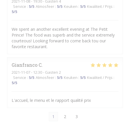
2021-11-08
- 19:30 - Gasten 4
Service
:
5
/5
Atmosfeer
:
5
/5
Keuken
:
5
/5
Kwaliteit / Prijs
:
5
/5
We spent an another excellent evening at The Petit
Prince! The food was superb and the service extremely
courteous! Looking forward to come back tou our
favorite restaurant.
Gianfranco
C
2021-11-07
- 12:30 - Gasten 2
Service
:
5
/5
Atmosfeer
:
5
/5
Keuken
:
5
/5
Kwaliteit / Prijs
:
5
/5
L'accueil, le menu et le rapport qualité prix
1
2
3