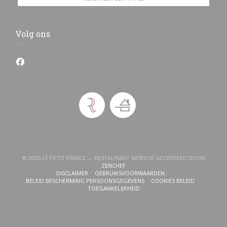
Volg ons
Facebook ((opent in een nieuw venster))
© 2026 LE PETIT PRINCE — RESTAURANT WEBSITE GECREËERD DOOR
((OPENT IN EEN NIEUW VENSTER))
ZENCHEF
DISCLAIMER
GEBRUIKSVOORWAARDEN
((OPENT IN EEN NIEUW VENSTER))
((OPENT IN EEN NIEUW VENSTER))
BELEID BESCHERMING PERSOONSGEGEVENS
COOKIES BELEID
((OPENT IN EEN NIEUW VENSTER))
((OPENT IN EEN NI
TOEGANKELIJKHEID
((OPENT IN EEN NIEUW VENSTER))