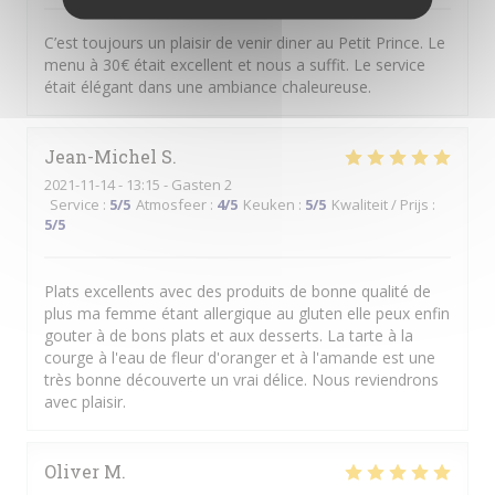
C’est toujours un plaisir de venir diner au Petit Prince. Le
menu à 30€ était excellent et nous a suffit. Le service
était élégant dans une ambiance chaleureuse.
Jean-Michel
S
2021-11-14
- 13:15 - Gasten 2
Service
:
5
/5
Atmosfeer
:
4
/5
Keuken
:
5
/5
Kwaliteit / Prijs
:
5
/5
Plats excellents avec des produits de bonne qualité de
plus ma femme étant allergique au gluten elle peux enfin
gouter à de bons plats et aux desserts. La tarte à la
courge à l'eau de fleur d'oranger et à l'amande est une
très bonne découverte un vrai délice. Nous reviendrons
avec plaisir.
Oliver
M