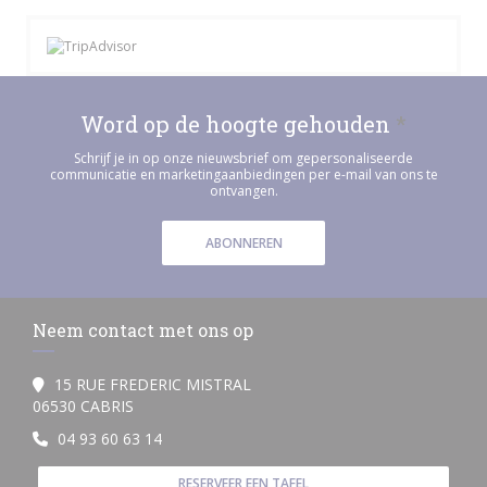
Word op de hoogte gehouden
*
Schrijf je in op onze nieuwsbrief om gepersonaliseerde
communicatie en marketingaanbiedingen per e-mail van ons te
ontvangen.
ABONNEREN
Neem contact met ons op
15 RUE FREDERIC MISTRAL
((opent in een nieuw venster))
06530 CABRIS
04 93 60 63 14
RESERVEER EEN TAFEL